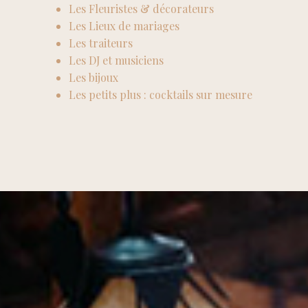
Les Fleuristes & décorateurs
Les Lieux de mariages
Les traiteurs
Les DJ et musiciens
Les bijoux
Les petits plus : cocktails sur mesure